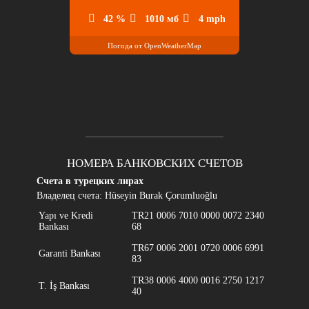
42 %
1010 мб
4 mph
Погода от OpenWeatherMap
НОМЕРА БАНКОВСКИХ СЧЕТОВ
Счета в турецких лирах
Владелец счета: Hüseyin Burak Çorumluoğlu
Yapı ve Kredi
TR21 0006 7010 0000 0072 2340
Bankası
68
TR67 0006 2001 0720 0006 6991
Garanti Bankası
83
TR38 0006 4000 0016 2750 1217
T. İş Bankası
40