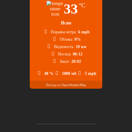
33
°C
Ясно
Порывы ветра:
6 mph
Облака:
0%
Видимость:
10 км
Восход:
06:12
Закат:
20:02
48 %
1008 мб
5 mph
Погода от OpenWeatherMap