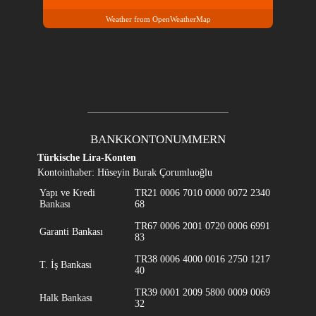
Weather from OpenWeatherMap
BANKKONTONUMMERN
Türkische Lira-Konten
Kontoinhaber: Hüseyin Burak Çorumluoğlu
Yapı ve Kredi
TR21 0006 7010 0000 0072 2340
Bankası
68
TR67 0006 2001 0720 0006 6991
Garanti Bankası
83
TR38 0006 4000 0016 2750 1217
T. İş Bankası
40
TR39 0001 2009 5800 0009 0069
Halk Bankası
32