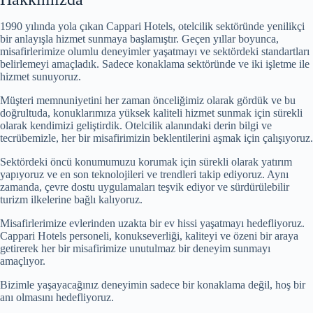
1990 yılında yola çıkan Cappari Hotels, otelcilik sektöründe yenilikçi
bir anlayışla hizmet sunmaya başlamıştır. Geçen yıllar boyunca,
misafirlerimize olumlu deneyimler yaşatmayı ve sektördeki standartları
belirlemeyi amaçladık. Sadece konaklama sektöründe ve iki işletme ile
hizmet sunuyoruz.
Müşteri memnuniyetini her zaman önceliğimiz olarak gördük ve bu
doğrultuda, konuklarımıza yüksek kaliteli hizmet sunmak için sürekli
olarak kendimizi geliştirdik. Otelcilik alanındaki derin bilgi ve
tecrübemizle, her bir misafirimizin beklentilerini aşmak için çalışıyoruz.
Sektördeki öncü konumumuzu korumak için sürekli olarak yatırım
yapıyoruz ve en son teknolojileri ve trendleri takip ediyoruz. Aynı
zamanda, çevre dostu uygulamaları teşvik ediyor ve sürdürülebilir
turizm ilkelerine bağlı kalıyoruz.
Misafirlerimize evlerinden uzakta bir ev hissi yaşatmayı hedefliyoruz.
Cappari Hotels personeli, konukseverliği, kaliteyi ve özeni bir araya
getirerek her bir misafirimize unutulmaz bir deneyim sunmayı
amaçlıyor.
Bizimle yaşayacağınız deneyimin sadece bir konaklama değil, hoş bir
anı olmasını hedefliyoruz.