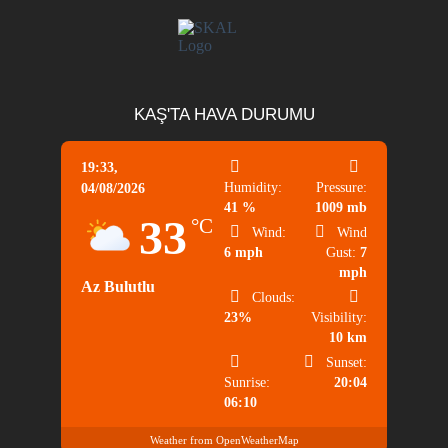
KAŞ'TA HAVA DURUMU
19:33,
Humidity:
Pressure:
04/08/2026
41 %
1009 mb
33
°C
Wind:
Wind
6 mph
Gust:
7
mph
Az Bulutlu
Clouds:
23%
Visibility:
10 km
Sunset:
Sunrise:
20:04
06:10
Weather from OpenWeatherMap